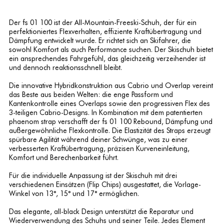
Der fs 01 100 ist der All-Mountain-Freeski-Schuh, der für ein
perfektioniertes Flexverhalten, effiziente Kraftübertragung und
Dämpfung entwickelt wurde. Er richtet sich an Skifahrer, die
sowohl Komfort als auch Performance suchen. Der Skischuh bietet
ein ansprechendes Fahrgefühl, das gleichzeitig verzeihender ist
und dennoch reaktionsschnell bleibt.
Die innovative Hybridkonstruktion aus Cabrio und Overlap vereint
das Beste aus beiden Welten: die enge Passform und
Kantenkontrolle eines Overlaps sowie den progressiven Flex des
3-teiligen Cabrio-Designs. In Kombination mit dem patentierten
phaenom strap verschafft der fs 01 100 Rebound, Dämpfung und
außergewöhnliche Flexkontrolle. Die Elastizität des Straps erzeugt
spürbare Agilität während deiner Schwünge, was zu einer
verbesserten Kraftübertragung, präzisen Kurveneinleitung,
Komfort und Berechenbarkeit führt.
Für die individuelle Anpassung ist der Skischuh mit drei
verschiedenen Einsätzen (Flip Chips) ausgestattet, die Vorlage-
Winkel von 13°, 15° und 17° ermöglichen.
Das elegante, all-black Design unterstützt die Reparatur und
Wiederverwendung des Schuhs und seiner Teile. Jedes Element