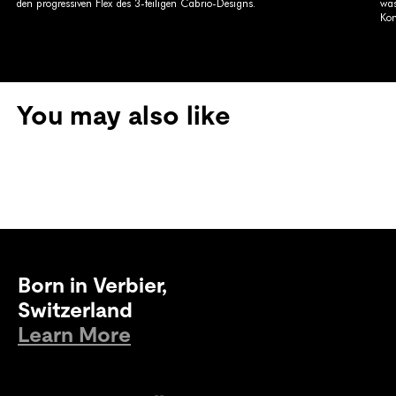
den progressiven Flex des 3-teiligen Cabrio-Designs.
was
Kom
You may also like
Born in Verbier,
Switzerland
Learn More