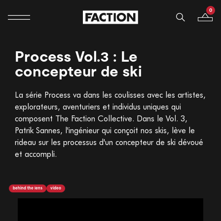
0
Navigation mobile
Votre p
Ignorer et passer au contenu
Process Vol.3 : Le
concepteur de ski
La série Process va dans les coulisses avec les artistes,
explorateurs, aventuriers et individus uniques qui
composent The Faction Collective. Dans le Vol. 3,
Patrik Sannes, l'ingénieur qui conçoit nos skis, lève le
rideau sur les processus d'un concepteur de ski dévoué
et accompli.
behind the lens
video
<