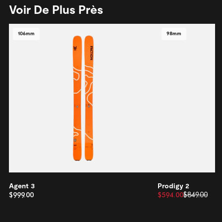
Voir De Plus Près
106mm
98mm
Agent 3
Prodigy 2
$999.00
$594.00
$849.00