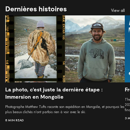
Dernières histoires
View all
La photo, c'est juste la dernière étape :
Fr
Immersion en Mongolie
The
203
Photographe Matthew Tufts raconte son expédition en Mongolie, et pourquoi les
fina
plus beaux clichés n'ont parfois rien à voir avec le ski.
3 
8 MIN READ