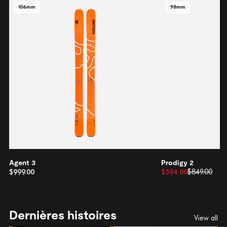
106mm
98mm
Agent 3
Prodigy 2
$999.00
$594.00
$849.00
Dernières histoires
View all