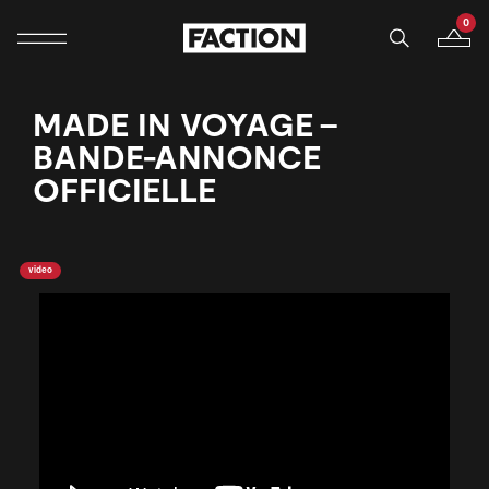
0
Navigation mobile
Votre p
Ignorer et passer au contenu
MADE IN VOYAGE -
BANDE-ANNONCE
OFFICIELLE
video