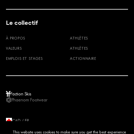
Le collectif
À PROPOS
ATHLÈTES
VALEURS
ATHLÈTES
EMPLOIS ET STAGES
ACTIONNAIRE
Faction Skis
Phaenom Footwear
CAD / FR
© 2026
TERMES ET CONDITIONS
POLITIQUE DE CONFIDENTIALITÉ
This website uses cookies to make sure you get the best experience
IMPRIMER
MENTIONS LÉGALES