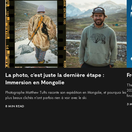
La photo, c'est juste la dernière étape :
Fr
Immersion en Mongolie
The
203
Photographe Matthew Tufts raconte son expédition en Mongolie, et pourquoi les
fina
plus beaux clichés n'ont parfois rien à voir avec le ski.
3 
8 MIN READ