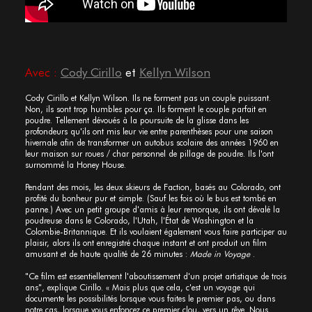
Avec :
Cody Cirillo
et
Kellyn Wilson
Cody Cirillo et Kellyn Wilson. Ils ne forment pas un couple puissant.
Non, ils sont trop humbles pour ça. Ils forment le couple parfait en
poudre. Tellement dévoués à la poursuite de la glisse dans les
profondeurs qu'ils ont mis leur vie entre parenthèses pour une saison
hivernale afin de transformer un autobus scolaire des années 1960 en
leur maison sur roues / char personnel de pillage de poudre. Ils l'ont
surnommé la Honey House.
Pendant des mois, les deux skieurs de Faction, basés au Colorado, ont
profité du bonheur pur et simple. (Sauf les fois où le bus est tombé en
panne.) Avec un petit groupe d'amis à leur remorque, ils ont dévalé la
poudreuse dans le Colorado, l'Utah, l'État de Washington et la
Colombie-Britannique. Et ils voulaient également vous faire participer au
plaisir, alors ils ont enregistré chaque instant et ont produit un film
amusant et de haute qualité de 26 minutes :
Made in Voyage
.
"Ce film est essentiellement l'aboutissement d'un projet artistique de trois
ans", explique Cirillo. « Mais plus que cela, c'est un voyage qui
documente les possibilités lorsque vous faites le premier pas, ou dans
notre cas, lorsque vous enfoncez ce premier clou, vers un rêve. Nous