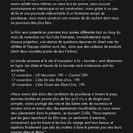
avons acheté nous-mêmes un vieux bus en panne, sans aucune
connaissance en mécanique ou en construction, mais grâce à un peu
de foi et une poursuite inébranlable d'un fantasme rempli de
poudreuse, nous avons construit une maison de ski roulant dont nous
ne pourrions être plus fiers.
Le film sera présenté en première trois soirées différentes tout au long du
mois de novembre via YouTube Premieres. Immédiatement après
chaque projection, une séance de questions-réponses en direct avec les
athlètes et l'équipe créative aura lieu, ainsi que des cadeaux de produits
(dont deux nouvelles paires de skis Faction).
La bande-annonce et le site d'inscription à la « tournée » sont désormais
en ligne. Les dates et heures de la tournée nord-américaine sont les
suivantes :
12 novembre : US Mountain 19h + Central 20h
17 novembre : Côte Est des États-Unis, 19h
18 novembre : Côte Ouest des États-Unis, 19h
«Nous avons skié dans des conditions de poudreuse à travers le pays,
sommes tombés en panne plus de fois qu'il n'y a de doigts pour
compter, avons partagé des rires et des bières avec de nouveaux et
anciens amis et avons vécu des expériences inoubliables où nous avons
vécu pleinement dans le présent», se souvient Cirillo. "Nous espérons
que les gens repartiront du film avec un sentiment d'aventure,
comprenant que les hauts et les bas du voyage sont tous beaux, et
espérons finalement que cela les incitera à faire le premier pas vers leurs
propres rêves et désirs."